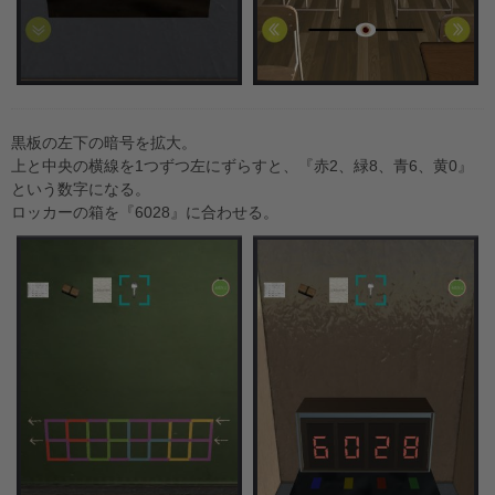
黒板の左下の暗号を拡大。
上と中央の横線を1つずつ左にずらすと、『赤2、緑8、青6、黄0』
という数字になる。
ロッカーの箱を『6028』に合わせる。