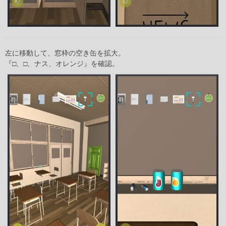
左に移動して、窓枠の空き缶を拡大。
『□、□、ナス、オレンジ』を確認。