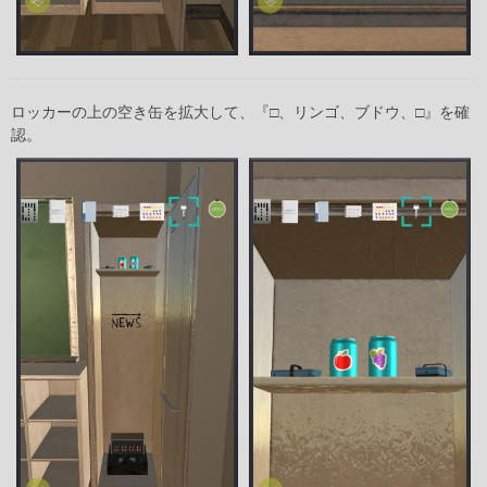
ロッカーの上の空き缶を拡大して、『□、リンゴ、ブドウ、□』を確
認。