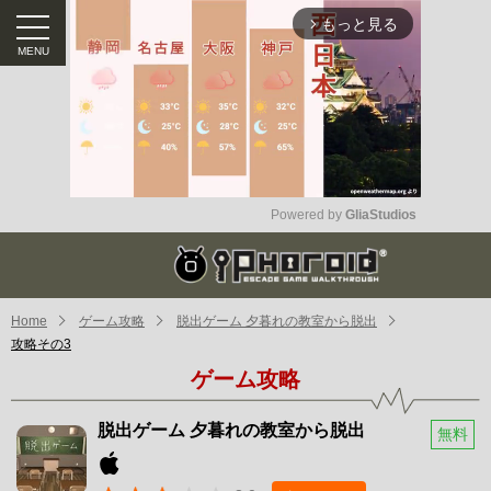
もっと見る
arrow_forward_ios
Powered by 
GliaStudios
Mute
Home
ゲーム攻略
脱出ゲーム 夕暮れの教室から脱出
攻略その3
ゲーム攻略
脱出ゲーム 夕暮れの教室から脱出
無料