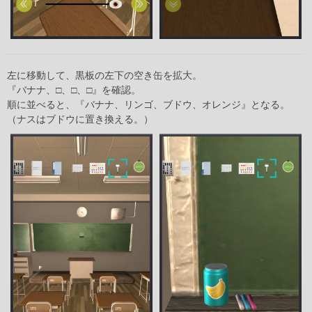
左に移動して、黒板の左下の空き缶を拡大。
『バナナ、□、□、□』を確認。
順に並べると、『バナナ、リンゴ、ブドウ、オレンジ』となる。
（ナスはブドウに置き換える。）