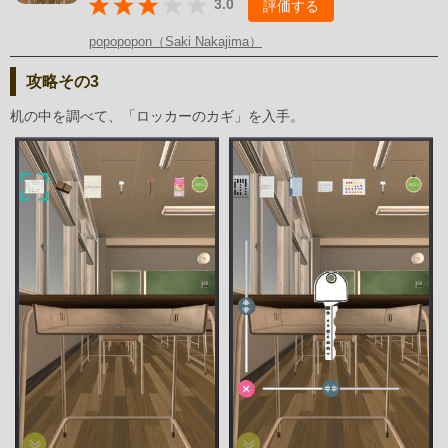
3.0
評価する
popopopon（Saki Nakajima）
攻略その3
机の中を調べて、「ロッカーのカギ」を入手。