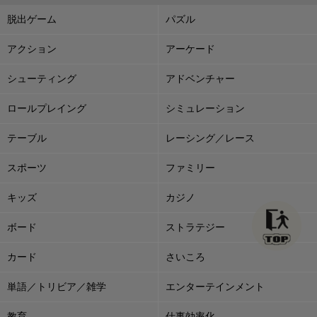
脱出ゲーム
パズル
アクション
アーケード
シューティング
アドベンチャー
ロールプレイング
シミュレーション
テーブル
レーシング／レース
スポーツ
ファミリー
キッズ
カジノ
ボード
ストラテジー
カード
さいころ
単語／トリビア／雑学
エンターテインメント
教育
仕事効率化