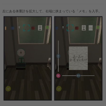
左にある体重計を拡大して、右端に挟まっている「メモ」を入手。