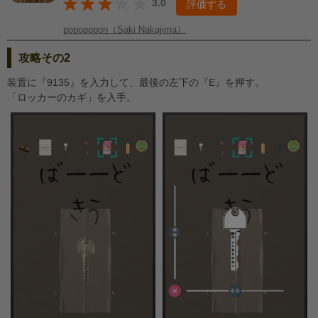
3.0
評価する
popopopon（Saki Nakajima）
攻略その2
装置に『9135』を入力して、最後の左下の『E』を押す。
「ロッカーのカギ」を入手。