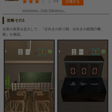
3.0
評価する
popopopon（Saki Nakajima）
攻略その1
左奥の装置を拡大して、『左向きの折り鶴、右向きの紙飛行機、
船』を確認。