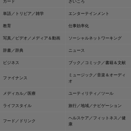
カード
さいころ
単語／トリビア／雑学
エンターテインメント
教育
仕事効率化
写真／ビデオ／メディア＆動画
ソーシャルネットワーキング
辞書／辞典
ニュース
ビジネス
ブック／コミック／書籍＆文献
ミュージック／音楽＆オーディ
ファイナンス
オ
メディカル／医療
ユーティリティ／ツール
ライフスタイル
旅行／地域／ナビゲーション
ヘルスケア／フィットネス／健
フード／ドリンク
康