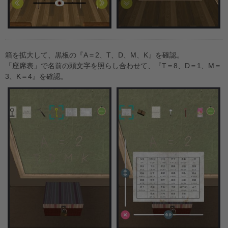
箱を拡大して、黒板の『A＝2、T、D、M、K』を確認。
「座席表」で名前の頭文字を照らし合わせて、『T＝8、D＝1、M＝
3、K＝4』を確認。