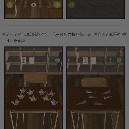
机の上の折り紙を調べて、『左向きの折り鶴＝6、右向きの紙飛行機
＝4』を確認。