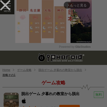
もっと見る
arrow_forward_ios
Powered by 
GliaStudios
Mute
Home
ゲーム攻略
脱出ゲーム 夕暮れの教室から脱出
攻略その1
ゲーム攻略
脱出ゲーム 夕暮れの教室から脱出
無料