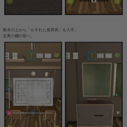
教卓の上から「かすれた座席表」を入手。
左奥の棚の前へ。