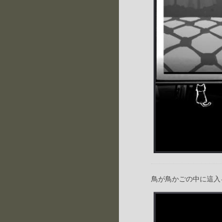
鳥が鳥かごの中に這入