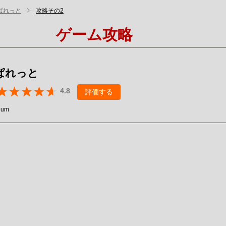
ぱれっと
攻略その2
ゲーム攻略
ぱれっと
4.8
評価する
eum