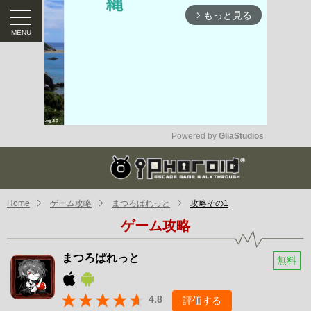
もっと見る
arrow_forward_ios
Powered by 
GliaStudios
Mute
Home
ゲーム攻略
まつろぱれっと
攻略その1
ゲーム攻略
まつろぱれっと
無料
4.8
評価する