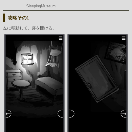
SleepingMuseum
攻略その1
左に移動して、扉を開ける。