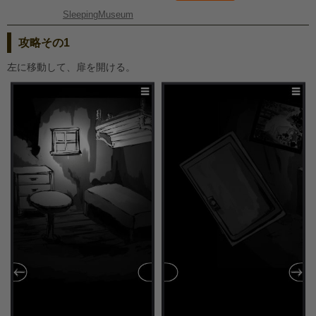
SleepingMuseum
攻略その1
左に移動して、扉を開ける。