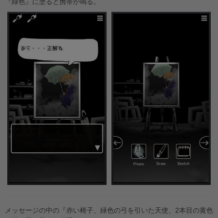
『緑色』に塗ると携帯が鳴る。
メッセージの中の『赤い椅子、緑色の弓を引いた天使、2本目の黄色