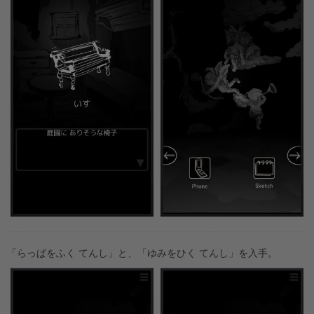
「らっぱをふく てんし」と、「ゆみをひく てんし」を入手。