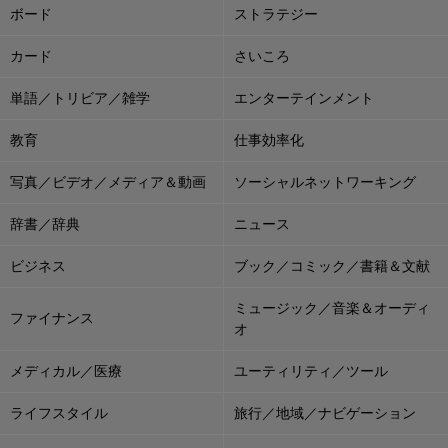
ボード
ストラテジー
カード
さいころ
単語／トリビア／雑学
エンターテインメント
教育
仕事効率化
写真／ビデオ／メディア＆動画
ソーシャルネットワーキング
辞書／辞典
ニュース
ビジネス
ブック／コミック／書籍＆文献
ミュージック／音楽＆オーディ
ファイナンス
オ
メディカル／医療
ユーティリティ／ツール
ライフスタイル
旅行／地域／ナビゲーション