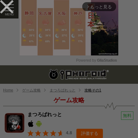
もっと見る
arrow_forward_ios
Powered by 
GliaStudios
Mute
Home
ゲーム攻略
まつろぱれっと
攻略その1
ゲーム攻略
まつろぱれっと
無料
4.8
評価する