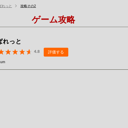
ぱれっと
攻略その2
ゲーム攻略
ぱれっと
4.8
評価する
eum