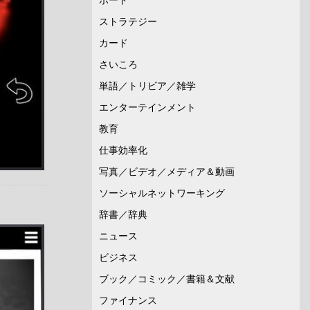
ストラテジー
カード
さいころ
単語／トリビア／雑学
エンターテインメント
教育
仕事効率化
写真／ビデオ／メディア＆動画
ソーシャルネットワーキング
辞書／辞典
ニュース
ビジネス
ブック／コミック／書籍＆文献
ファイナンス