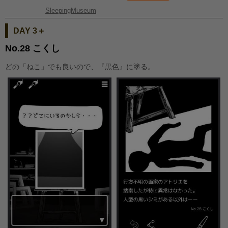
SleepingMuseum
DAY 3＋
No.28 こくし
どの「ねこ」でも良いので、『黒色』に塗る。