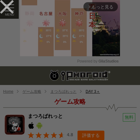
もっと見る
arrow_forward_ios
Powered by 
GliaStudios
Mute
Home
ゲーム攻略
まつろぱれっと
DAY 3＋
ゲーム攻略
まつろぱれっと
無料
4.8
評価する