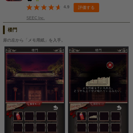
4.9
評価する
SEEC Inc.
楼門
扉の左から「メモ用紙」を入手。