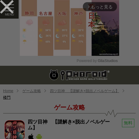
もっと見る
arrow_forward_ios
Powered by 
GliaStudios
Mute
Home
ゲーム攻略
四ツ目神 【謎解き×脱出ノベルゲーム】
楼門
ゲーム攻略
四ツ目神 【謎解き×脱出ノベルゲー
無料
ム】