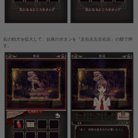
右の狛犬を拡大して、台座のボタンを『左右左左左右左』の順で押
す。