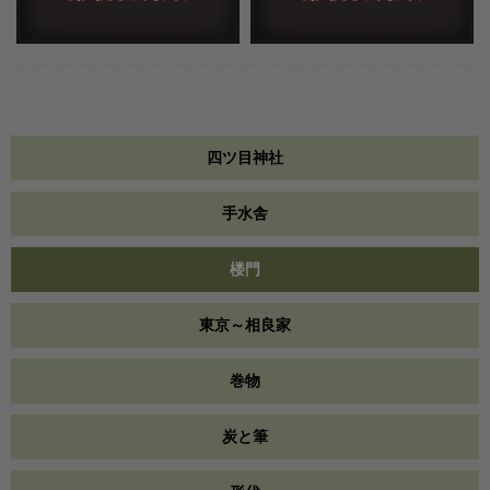
四ツ目神社
手水舎
楼門
東京～相良家
巻物
炭と筆