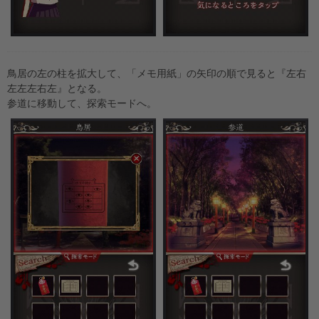
鳥居の左の柱を拡大して、「メモ用紙」の矢印の順で見ると『左右
左左左右左』となる。
参道に移動して、探索モードへ。