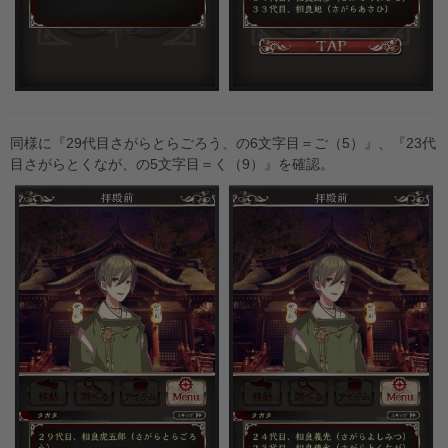
同様に『29代目さがらとらごろう、の6文字目＝ご（5）』、『23代
目さがらとくなが、の5文字目＝く（9）』を確認。