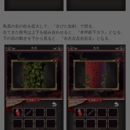
鳥居の右の柱を拡大して、「古びた短剣」で切る。
出てきた暗号は上下を組み合わせると、『本坪鈴下カラ』となる。
下の目の動きを下から見ると、『右左左左右右左』となる。