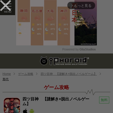
もっと見る
arrow_forward_ios
Powered by 
GliaStudios
Mute
Home
ゲーム攻略
四ツ目神 【謎解き×脱出ノベルゲーム】
形代
ゲーム攻略
四ツ目神 【謎解き×脱出ノベルゲー
無料
ム】