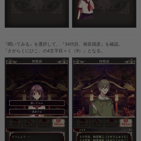
『聞いてみる』を選択して、『34代目、相良国彦』を確認。
『さがらくにひこ、の4文字目＝く（9）』となる。