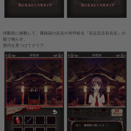
拝殿前に移動して、賽銭箱の左右の本坪鈴を『右左左左右右左』の
順で鳴らす。
形代を見つけてクリア。