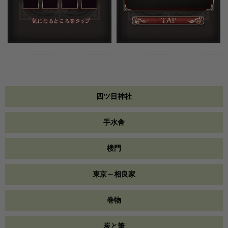
四ツ目神社
手水舎
楼門
東京～相良家
巻物
炭と筆