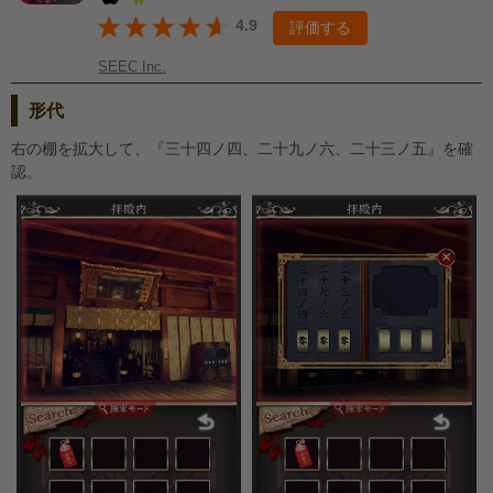
4.9
評価する
SEEC Inc.
形代
右の棚を拡大して、『三十四ノ四、二十九ノ六、二十三ノ五』を確
認。