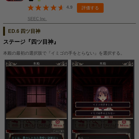
4.9
評価する
SEEC Inc.
ED.6 四ツ目神
ステージ『四ツ目神』
本殿の最初の選択肢で『イミゴの手をとらない』を選択する。