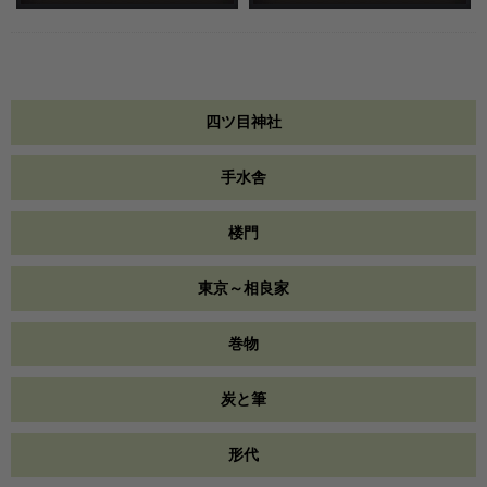
四ツ目神社
手水舎
楼門
東京～相良家
巻物
炭と筆
形代