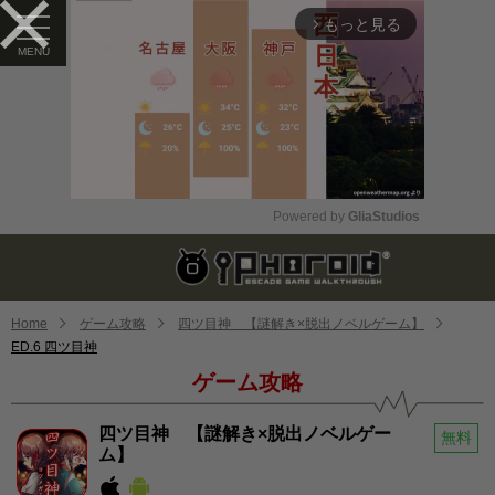
もっと見る
arrow_forward_ios
Powered by 
GliaStudios
Mute
Home
ゲーム攻略
四ツ目神 【謎解き×脱出ノベルゲーム】
ED.6 四ツ目神
ゲーム攻略
四ツ目神 【謎解き×脱出ノベルゲー
無料
ム】