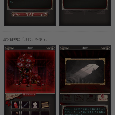
四ツ目神に「形代」を使う。