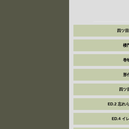
四ツ目
楼
巻
形
四ツ
ED.2 忘
ED.4 