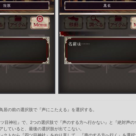
鳥居の前の選択肢で『声にこたえる』を選択する。
四ツ目神社』で、2つの選択肢で『声のする方へ行かない』と『絶対声の
アしていると、最後の選択肢が出てこない。
レクトから『四ツ目神社』をやり直して、『声のする方へ行く』を選択