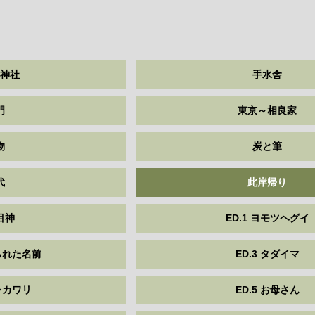
神社
手水舎
門
東京～相良家
物
炭と筆
代
此岸帰り
目神
ED.1 ヨモツヘグイ
れられた名前
ED.3 タダイマ
イレカワリ
ED.5 お母さん