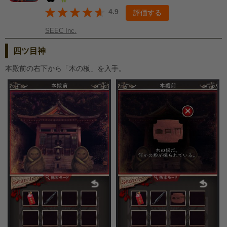
4.9
評価する
SEEC Inc.
四ツ目神
本殿前の右下から「木の板」を入手。