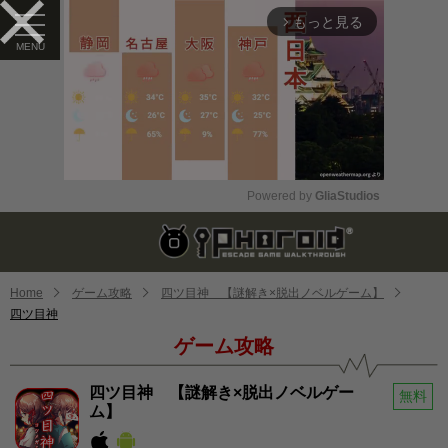
もっと見る
arrow_forward_ios
Powered by 
GliaStudios
Mute
Home
ゲーム攻略
四ツ目神 【謎解き×脱出ノベルゲーム】
四ツ目神
ゲーム攻略
四ツ目神 【謎解き×脱出ノベルゲー
無料
ム】