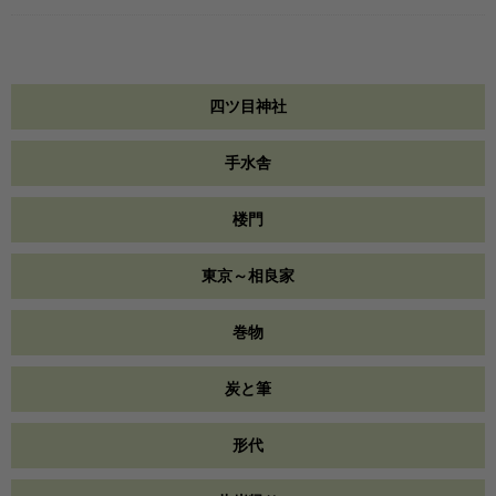
四ツ目神社
手水舎
楼門
東京～相良家
巻物
炭と筆
形代