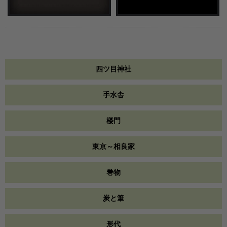
四ツ目神社
手水舎
楼門
東京～相良家
巻物
炭と筆
形代