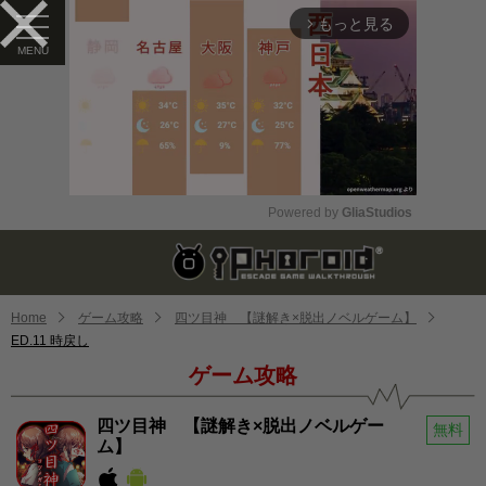
もっと見る
arrow_forward_ios
Powered by 
GliaStudios
Mute
Home
ゲーム攻略
四ツ目神 【謎解き×脱出ノベルゲーム】
ED.11 時戻し
ゲーム攻略
四ツ目神 【謎解き×脱出ノベルゲー
無料
ム】