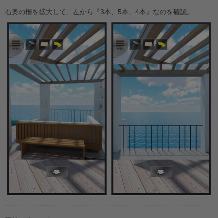
右奥の柵を拡大して、左から『3本、5本、4本』なのを確認。