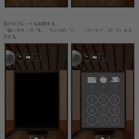
右のタブレットを起動する。
「絵ハガキ」の『4』、リンゴの『7』、「コーヒー」の『2』を入
力する。