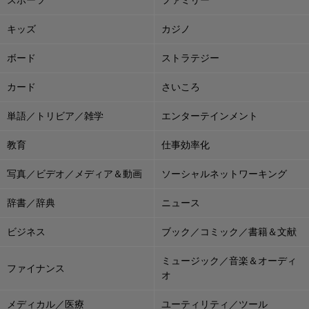
スポーツ
ファミリー
キッズ
カジノ
ボード
ストラテジー
カード
さいころ
単語／トリビア／雑学
エンターテインメント
教育
仕事効率化
写真／ビデオ／メディア＆動画
ソーシャルネットワーキング
辞書／辞典
ニュース
ビジネス
ブック／コミック／書籍＆文献
ミュージック／音楽＆オーディ
ファイナンス
オ
メディカル／医療
ユーティリティ／ツール