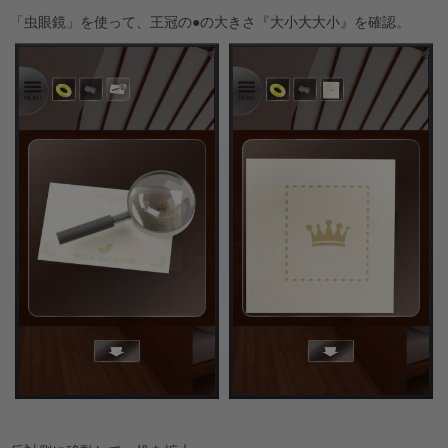
「虫眼鏡」を使って、王冠の●の大きさ『大小大大小』を確認。