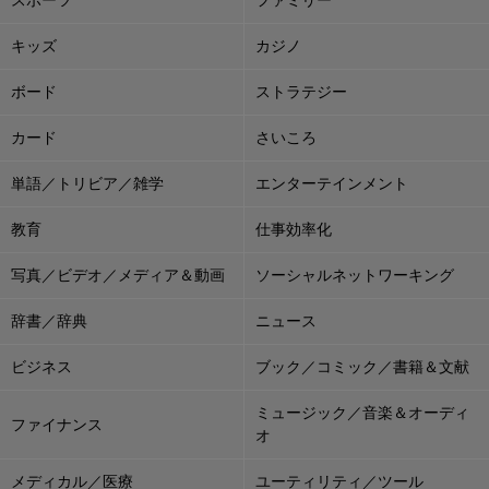
スポーツ
ファミリー
キッズ
カジノ
ボード
ストラテジー
カード
さいころ
単語／トリビア／雑学
エンターテインメント
教育
仕事効率化
写真／ビデオ／メディア＆動画
ソーシャルネットワーキング
辞書／辞典
ニュース
ビジネス
ブック／コミック／書籍＆文献
ミュージック／音楽＆オーディ
ファイナンス
オ
メディカル／医療
ユーティリティ／ツール