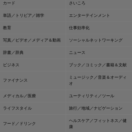
カード
さいころ
単語／トリビア／雑学
エンターテインメント
教育
仕事効率化
写真／ビデオ／メディア＆動画
ソーシャルネットワーキング
辞書／辞典
ニュース
ビジネス
ブック／コミック／書籍＆文献
ミュージック／音楽＆オーディ
ファイナンス
オ
メディカル／医療
ユーティリティ／ツール
ライフスタイル
旅行／地域／ナビゲーション
ヘルスケア／フィットネス／健
フード／ドリンク
康