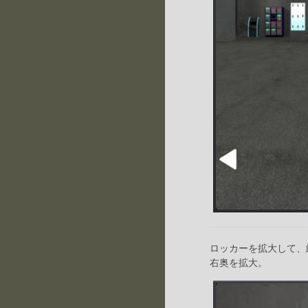
ロッカーを拡大して、
右奥を拡大。