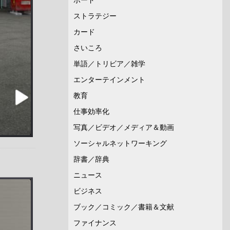
ストラテジー
カード
さいころ
単語／トリビア／雑学
エンターテインメント
教育
仕事効率化
写真／ビデオ／メディア＆動画
ソーシャルネットワーキング
辞書／辞典
ニュース
ビジネス
ブック／コミック／書籍＆文献
ファイナンス