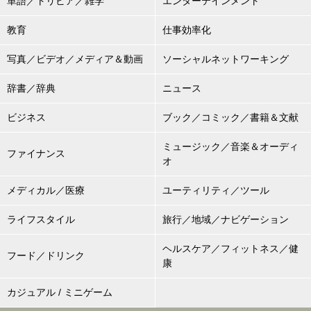
単語／トリビア／雑学
エンターテインメント
教育
仕事効率化
写真／ビデオ／メディア＆動画
ソーシャルネットワーキング
辞書／辞典
ニュース
ビジネス
ブック／コミック／書籍＆文献
ミュージック／音楽＆オーディ
ファイナンス
オ
メディカル／医療
ユーティリティ／ツール
ライフスタイル
旅行／地域／ナビゲーション
ヘルスケア／フィットネス／健
フード／ドリンク
康
カジュアル / ミニゲーム