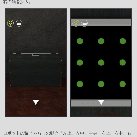
右の箱を拡大。
ロボットの猫じゃらしの動き『左上、左中、中央、右上、右中、右