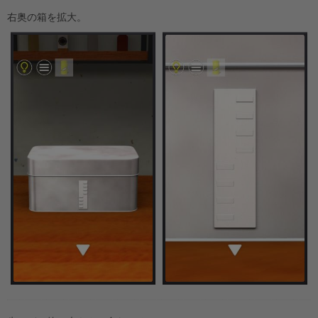
右奥の箱を拡大。