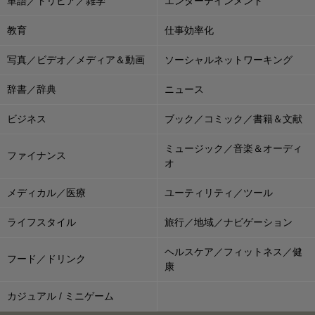
単語／トリビア／雑学
エンターテインメント
教育
仕事効率化
写真／ビデオ／メディア＆動画
ソーシャルネットワーキング
辞書／辞典
ニュース
ビジネス
ブック／コミック／書籍＆文献
ミュージック／音楽＆オーディ
ファイナンス
オ
メディカル／医療
ユーティリティ／ツール
ライフスタイル
旅行／地域／ナビゲーション
ヘルスケア／フィットネス／健
フード／ドリンク
康
カジュアル / ミニゲーム