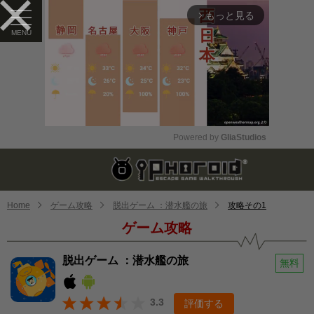
もっと見る
arrow_forward_ios
Powered by 
GliaStudios
Mute
Home
ゲーム攻略
脱出ゲーム ：潜水艦の旅
攻略その1
ゲーム攻略
脱出ゲーム ：潜水艦の旅
無料
3.3
評価する