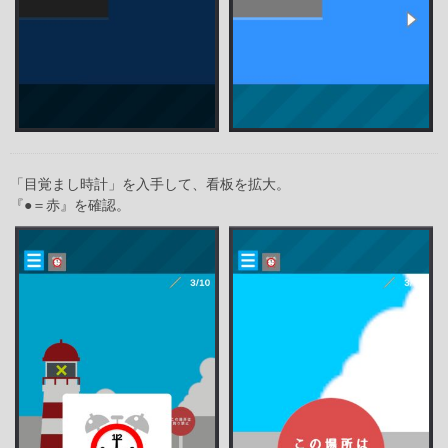
「目覚まし時計」を入手して、看板を拡大。
『●＝赤』を確認。