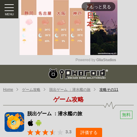
もっと見る
arrow_forward_ios
Powered by 
GliaStudios
Mute
Home
ゲーム攻略
脱出ゲーム ：潜水艦の旅
攻略その11
ゲーム攻略
脱出ゲーム ：潜水艦の旅
無料
3.3
評価する