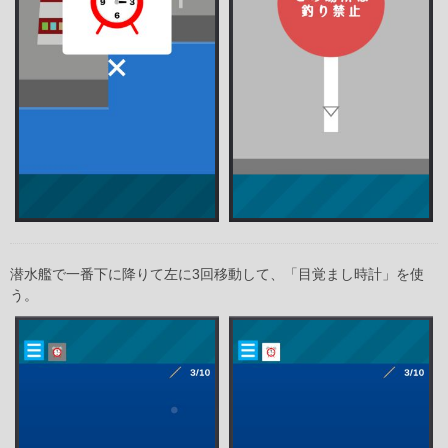
潜水艦で一番下に降りて左に3回移動して、「目覚まし時計」を使
う。