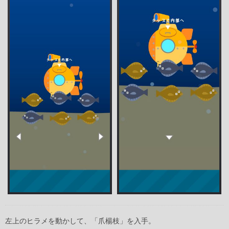
左上のヒラメを動かして、「爪楊枝」を入手。