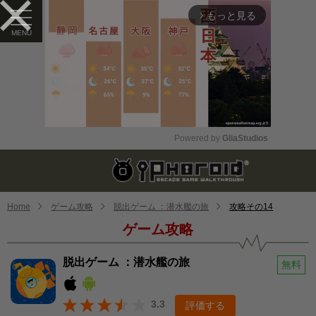
もっと見る
arrow_forward_ios
Powered by 
GliaStudios
Mute
Home
ゲーム攻略
脱出ゲーム ：潜水艦の旅
攻略その14
ゲーム攻略
脱出ゲーム ：潜水艦の旅
無料
3.3
評価する