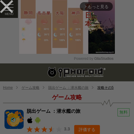
もっと見る
arrow_forward_ios
Powered by 
GliaStudios
Mute
Home
ゲーム攻略
脱出ゲーム ：潜水艦の旅
攻略その5
ゲーム攻略
脱出ゲーム ：潜水艦の旅
無料
3.3
評価する