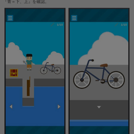
『青＝下、上』を確認。