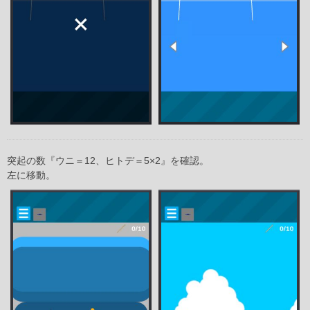
突起の数『ウニ＝12、ヒトデ＝5×2』を確認。
左に移動。