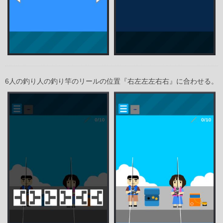
6人の釣り人の釣り竿のリールの位置『右左左左右右』に合わせる。