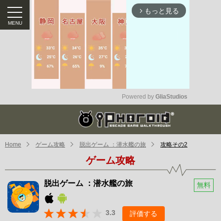
もっと見る
arrow_forward_ios
Powered by 
GliaStudios
Mute
Home
ゲーム攻略
脱出ゲーム ：潜水艦の旅
攻略その2
ゲーム攻略
脱出ゲーム ：潜水艦の旅
無料
3.3
評価する