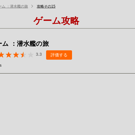
ーム ：潜水艦の旅
攻略その15
ゲーム攻略
ーム ：潜水艦の旅
3.3
評価する
s