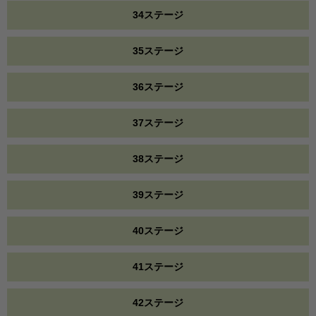
34ステージ
35ステージ
36ステージ
37ステージ
38ステージ
39ステージ
40ステージ
41ステージ
42ステージ