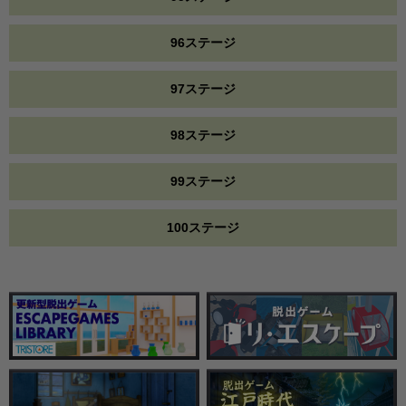
96ステージ
97ステージ
98ステージ
99ステージ
100ステージ