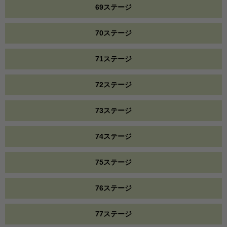
69ステージ
70ステージ
71ステージ
72ステージ
73ステージ
74ステージ
75ステージ
76ステージ
77ステージ