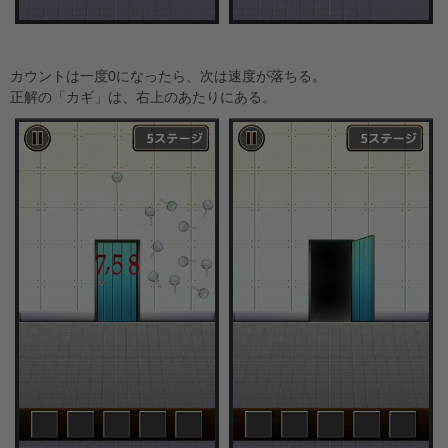
カウントは一度0になったら、次は速度が落ちる。
正解の「カギ」は、右上のあたりにある。