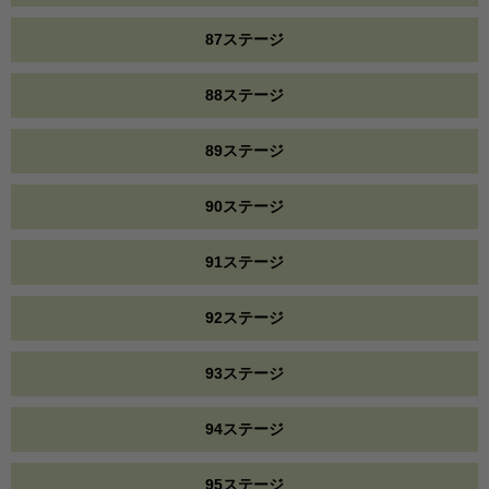
87ステージ
88ステージ
89ステージ
90ステージ
91ステージ
92ステージ
93ステージ
94ステージ
95ステージ