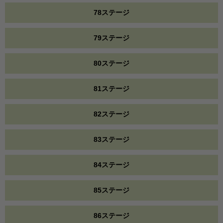
78ステージ
79ステージ
80ステージ
81ステージ
82ステージ
83ステージ
84ステージ
85ステージ
86ステージ