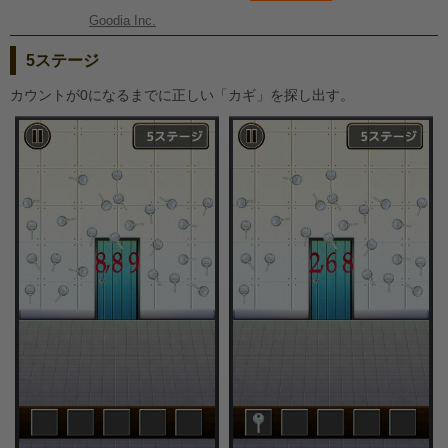
Goodia Inc.
5ステージ
カウントが0になるまでに正しい「カギ」を探し出す。