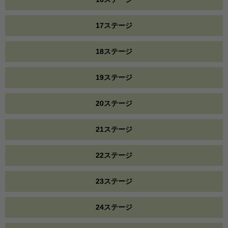
17ステージ
18ステージ
19ステージ
20ステージ
21ステージ
22ステージ
23ステージ
24ステージ