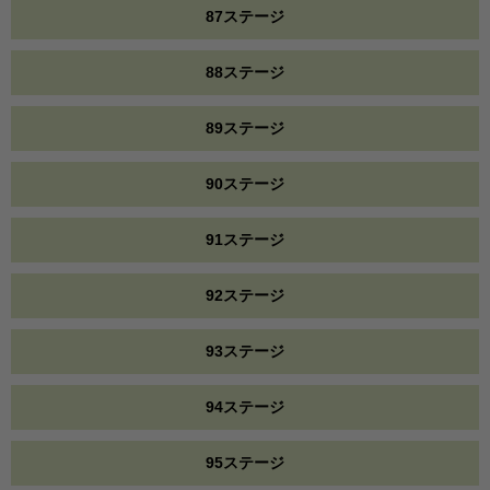
87ステージ
88ステージ
89ステージ
90ステージ
91ステージ
92ステージ
93ステージ
94ステージ
95ステージ