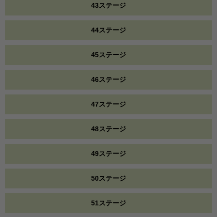
43ステージ
44ステージ
45ステージ
46ステージ
47ステージ
48ステージ
49ステージ
50ステージ
51ステージ