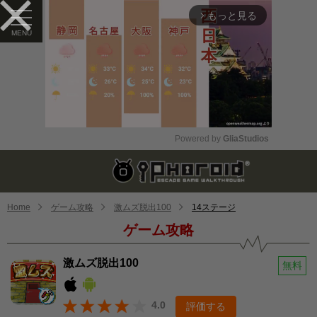
もっと見る
arrow_forward_ios
Powered by 
GliaStudios
Mute
Home
ゲーム攻略
激ムズ脱出100
14ステージ
ゲーム攻略
激ムズ脱出100
無料
4.0
評価する