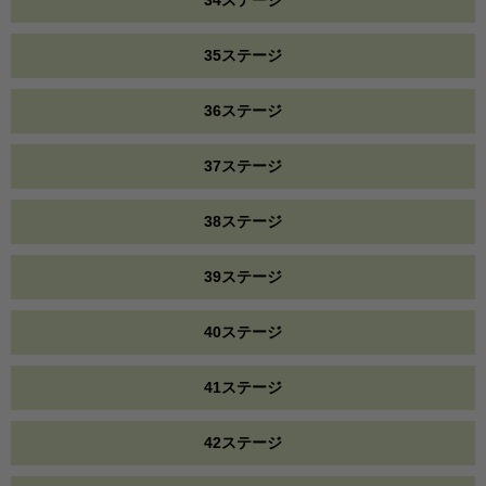
35ステージ
36ステージ
37ステージ
38ステージ
39ステージ
40ステージ
41ステージ
42ステージ