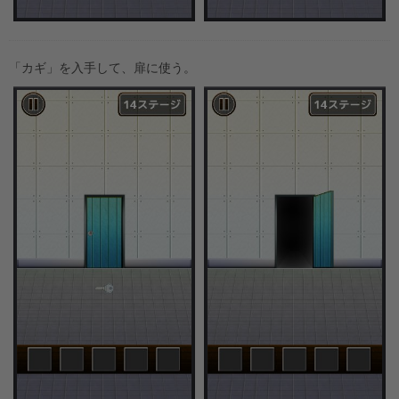
「カギ」を入手して、扉に使う。