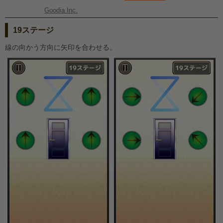
Goodia Inc.
19ステージ
線の向かう方向に矢印を合わせる。