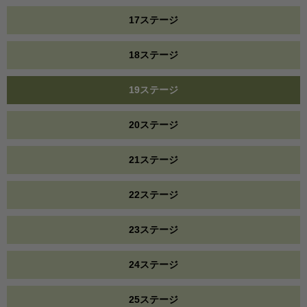
17ステージ
18ステージ
19ステージ
20ステージ
21ステージ
22ステージ
23ステージ
24ステージ
25ステージ