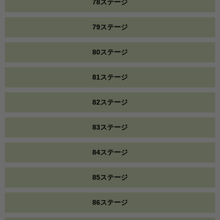
78ステージ
79ステージ
80ステージ
81ステージ
82ステージ
83ステージ
84ステージ
85ステージ
86ステージ