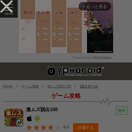
もっと見る
arrow_forward_ios
Powered by 
GliaStudios
Mute
Home
ゲーム攻略
激ムズ脱出100
19ステージ
ゲーム攻略
激ムズ脱出100
無料
4.0
評価する