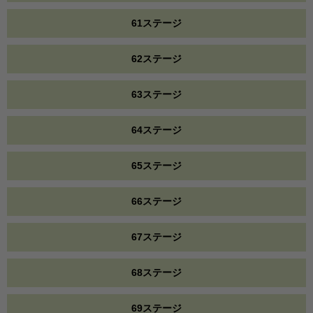
61ステージ
62ステージ
63ステージ
64ステージ
65ステージ
66ステージ
67ステージ
68ステージ
69ステージ