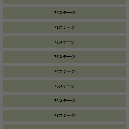
70ステージ
71ステージ
72ステージ
73ステージ
74ステージ
75ステージ
76ステージ
77ステージ