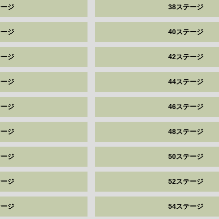
テージ
38ステージ
テージ
40ステージ
テージ
42ステージ
テージ
44ステージ
テージ
46ステージ
テージ
48ステージ
テージ
50ステージ
テージ
52ステージ
テージ
54ステージ