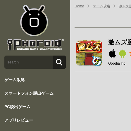
Home
ゲーム攻略
激ムズ脱
激ムズ脱
Goodia Inc.
ゲーム攻略
スマートフォン脱出ゲーム
PC脱出ゲーム
アプリレビュー