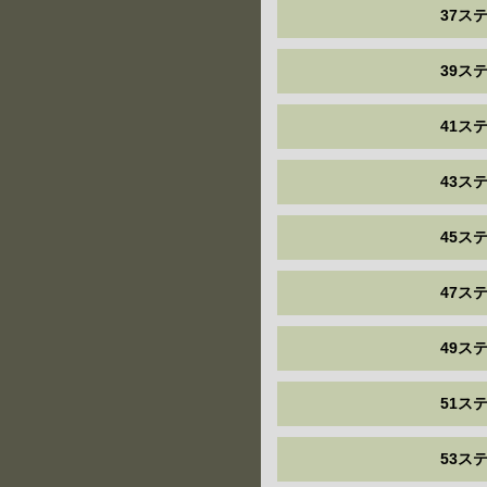
37ス
39ス
41ス
43ス
45ス
47ス
49ス
51ス
53ス