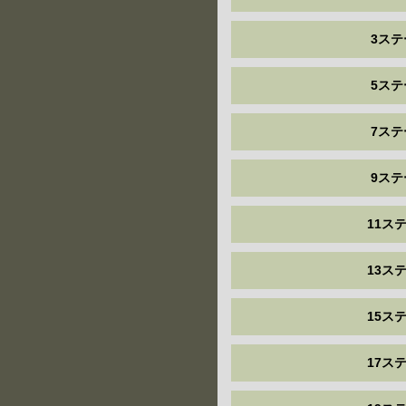
3ステ
5ステ
7ステ
9ステ
11ス
13ス
15ス
17ス