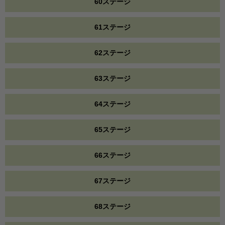
60ステージ
61ステージ
62ステージ
63ステージ
64ステージ
65ステージ
66ステージ
67ステージ
68ステージ