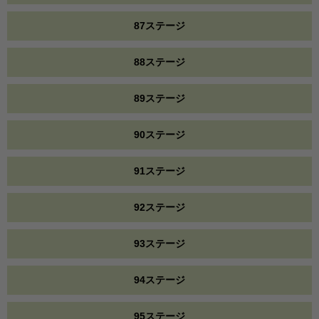
87ステージ
88ステージ
89ステージ
90ステージ
91ステージ
92ステージ
93ステージ
94ステージ
95ステージ