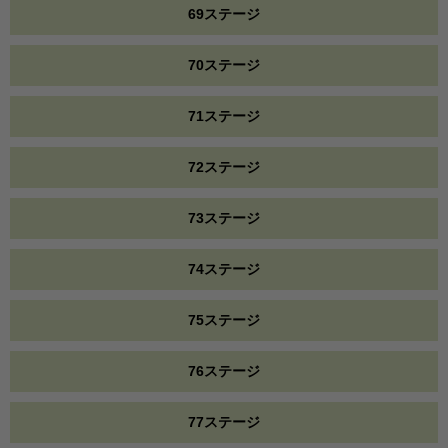
69ステージ
70ステージ
71ステージ
72ステージ
73ステージ
74ステージ
75ステージ
76ステージ
77ステージ