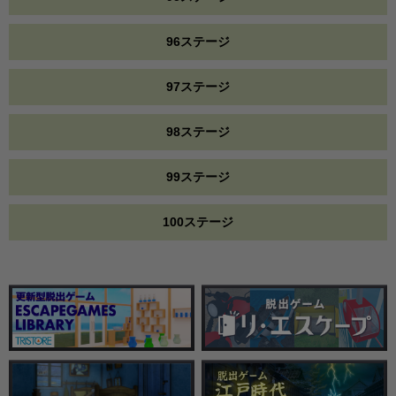
96ステージ
97ステージ
98ステージ
99ステージ
100ステージ