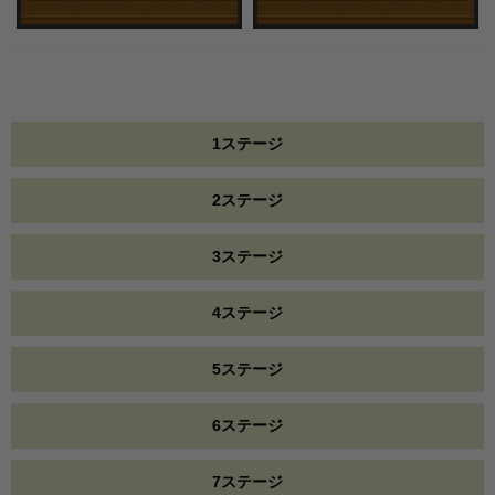
1ステージ
2ステージ
3ステージ
4ステージ
5ステージ
6ステージ
7ステージ