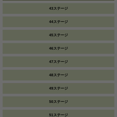
43ステージ
44ステージ
45ステージ
46ステージ
47ステージ
48ステージ
49ステージ
50ステージ
51ステージ