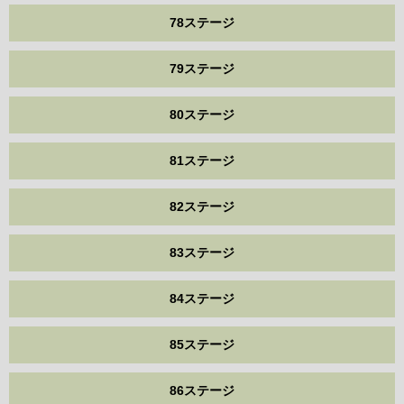
78ステージ
79ステージ
80ステージ
81ステージ
82ステージ
83ステージ
84ステージ
85ステージ
86ステージ