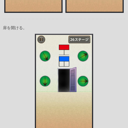
扉を開ける。