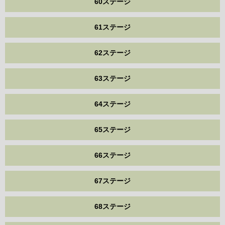
60ステージ
61ステージ
62ステージ
63ステージ
64ステージ
65ステージ
66ステージ
67ステージ
68ステージ