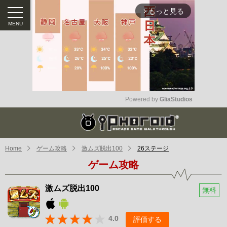
もっと見る
arrow_forward_ios
Powered by 
GliaStudios
Mute
Home
ゲーム攻略
激ムズ脱出100
26ステージ
ゲーム攻略
激ムズ脱出100
無料
4.0
評価する