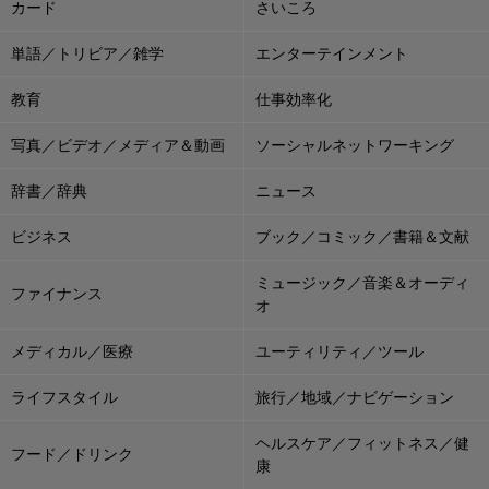
カード
さいころ
単語／トリビア／雑学
エンターテインメント
教育
仕事効率化
写真／ビデオ／メディア＆動画
ソーシャルネットワーキング
辞書／辞典
ニュース
ビジネス
ブック／コミック／書籍＆文献
ミュージック／音楽＆オーディ
ファイナンス
オ
メディカル／医療
ユーティリティ／ツール
ライフスタイル
旅行／地域／ナビゲーション
ヘルスケア／フィットネス／健
フード／ドリンク
康