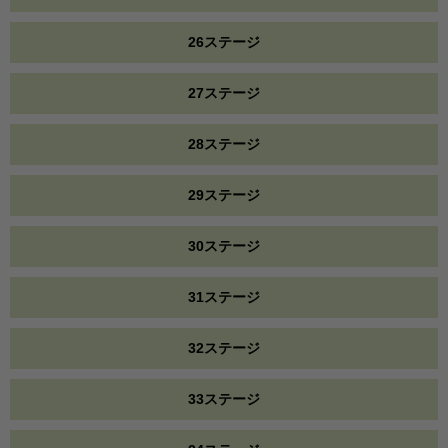
26ステージ
27ステージ
28ステージ
29ステージ
30ステージ
31ステージ
32ステージ
33ステージ