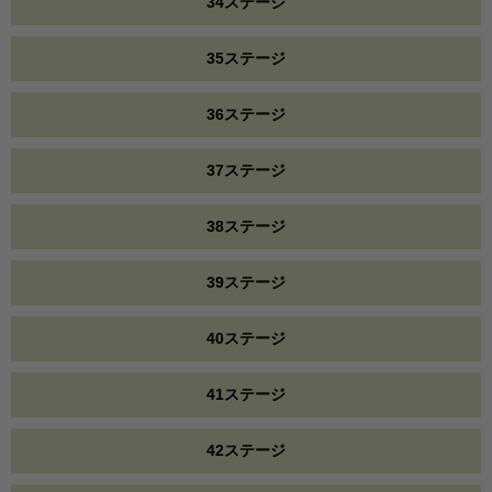
34ステージ
35ステージ
36ステージ
37ステージ
38ステージ
39ステージ
40ステージ
41ステージ
42ステージ