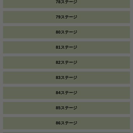
78ステージ
79ステージ
80ステージ
81ステージ
82ステージ
83ステージ
84ステージ
85ステージ
86ステージ