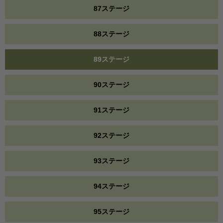
87ステージ
88ステージ
89ステージ
90ステージ
91ステージ
92ステージ
93ステージ
94ステージ
95ステージ