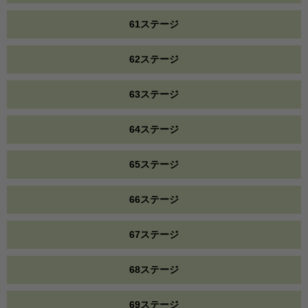
61ステージ
62ステージ
63ステージ
64ステージ
65ステージ
66ステージ
67ステージ
68ステージ
69ステージ