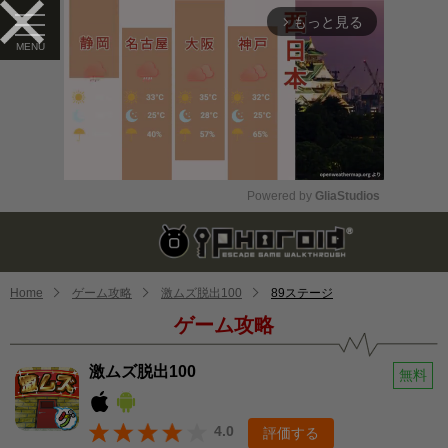
もっと見る
arrow_forward_ios
Powered by 
GliaStudios
Mute
Home
ゲーム攻略
激ムズ脱出100
89ステージ
ゲーム攻略
激ムズ脱出100
無料
4.0
評価する