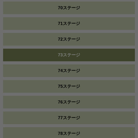
70ステージ
71ステージ
72ステージ
73ステージ
74ステージ
75ステージ
76ステージ
77ステージ
78ステージ