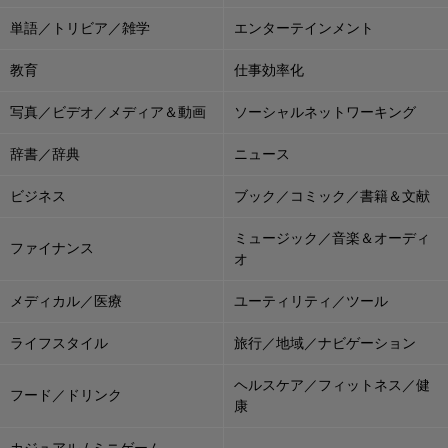
単語／トリビア／雑学
エンターテインメント
教育
仕事効率化
写真／ビデオ／メディア＆動画
ソーシャルネットワーキング
辞書／辞典
ニュース
ビジネス
ブック／コミック／書籍＆文献
ミュージック／音楽＆オーディ
ファイナンス
オ
メディカル／医療
ユーティリティ／ツール
ライフスタイル
旅行／地域／ナビゲーション
ヘルスケア／フィットネス／健
フード／ドリンク
康
カジュアル / ミニゲーム