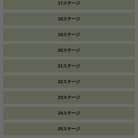
17ステージ
18ステージ
19ステージ
20ステージ
21ステージ
22ステージ
23ステージ
24ステージ
25ステージ