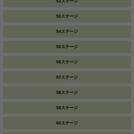
52ステージ
53ステージ
54ステージ
55ステージ
56ステージ
57ステージ
58ステージ
59ステージ
60ステージ