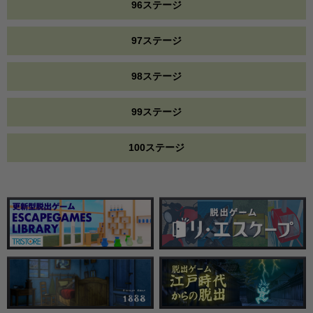
96ステージ
97ステージ
98ステージ
99ステージ
100ステージ