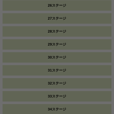
26ステージ
27ステージ
28ステージ
29ステージ
30ステージ
31ステージ
32ステージ
33ステージ
34ステージ