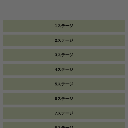
1ステージ
2ステージ
3ステージ
4ステージ
5ステージ
6ステージ
7ステージ
8ステージ