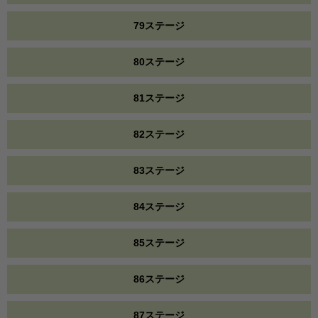
79ステージ
80ステージ
81ステージ
82ステージ
83ステージ
84ステージ
85ステージ
86ステージ
87ステージ