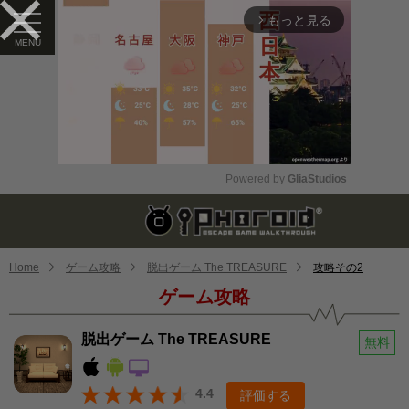
もっと見る
arrow_forward_ios
Powered by 
GliaStudios
Mute
Home
ゲーム攻略
脱出ゲーム The TREASURE
攻略その2
ゲーム攻略
脱出ゲーム The TREASURE
無料
4.4
評価する