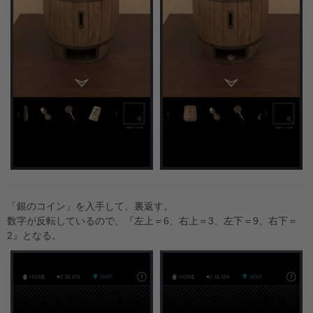
「銀のコイン」を入手して、裏返す。
数字が反転しているので、『左上＝6、右上＝3、左下＝9、右下＝
2』となる。