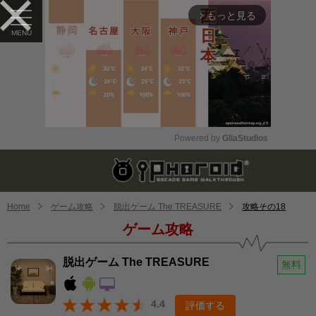
もっと見る
arrow_forward_ios
Powered by 
GliaStudios
Mute
Home
ゲーム攻略
脱出ゲーム The TREASURE
攻略その18
ゲーム攻略
脱出ゲーム The TREASURE
無料
4.4
評価する