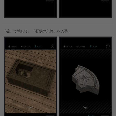
「碇」で壊して、「石版の欠片」を入手。