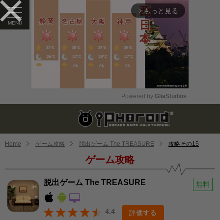
もっと見る
arrow_forward_ios
Powered by 
GliaStudios
Mute
Home
ゲーム攻略
脱出ゲーム The TREASURE
攻略その15
ゲーム攻略
脱出ゲーム The TREASURE
無料
4.4
評価する