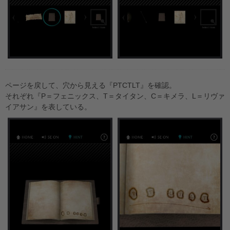
ページを戻して、穴から見える『PTCTLT』を確認。
それぞれ『P＝フェニックス、T＝タイタン、C＝キメラ、L＝リヴァ
イアサン』を表している。