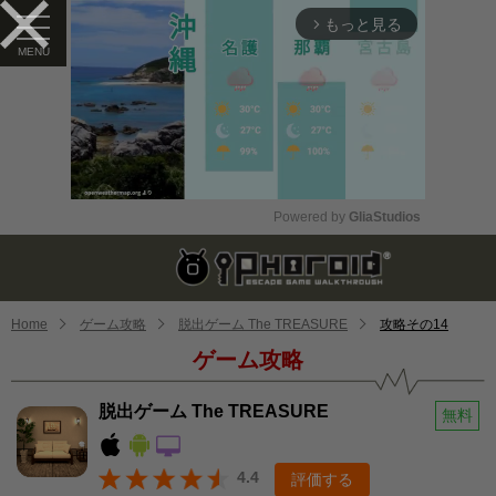
もっと見る
arrow_forward_ios
Powered by 
GliaStudios
Mute
Home
ゲーム攻略
脱出ゲーム The TREASURE
攻略その14
ゲーム攻略
脱出ゲーム The TREASURE
無料
4.4
評価する