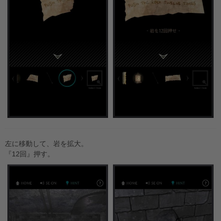
左に移動して、岩を拡大。
『12回』押す。