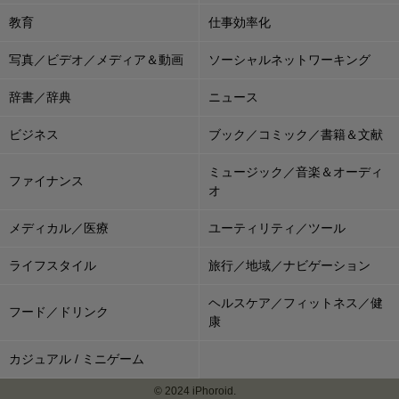
教育
仕事効率化
写真／ビデオ／メディア＆動画
ソーシャルネットワーキング
辞書／辞典
ニュース
ビジネス
ブック／コミック／書籍＆文献
ミュージック／音楽＆オーディ
ファイナンス
オ
メディカル／医療
ユーティリティ／ツール
ライフスタイル
旅行／地域／ナビゲーション
ヘルスケア／フィットネス／健
フード／ドリンク
康
カジュアル / ミニゲーム
© 2024 iPhoroid.