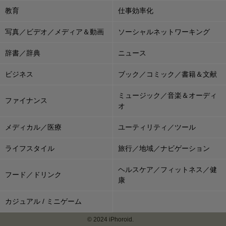
教育
仕事効率化
写真／ビデオ／メディア＆動画
ソーシャルネットワーキング
辞書／辞典
ニュース
ビジネス
ブック／コミック／書籍＆文献
ミュージック／音楽＆オーディ
ファイナンス
オ
メディカル／医療
ユーティリティ／ツール
ライフスタイル
旅行／地域／ナビゲーション
ヘルスケア／フィットネス／健
フード／ドリンク
康
カジュアル / ミニゲーム
© 2024 iPhoroid.