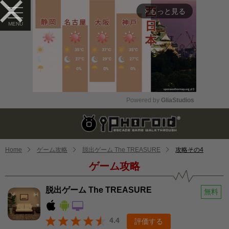
もっと見る
arrow_forward_ios
Powered by 
GliaStudios
Mute
Home
ゲーム攻略
脱出ゲーム The TREASURE
攻略その4
ゲーム攻略
脱出ゲーム The TREASURE
無料
4.4
評価する