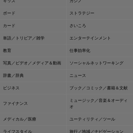
キッズ
カジノ
ボード
ストラテジー
カード
さいころ
単語／トリビア／雑学
エンターテインメント
教育
仕事効率化
写真／ビデオ／メディア＆動画
ソーシャルネットワーキング
辞書／辞典
ニュース
ビジネス
ブック／コミック／書籍＆文献
ミュージック／音楽＆オーディ
ファイナンス
オ
メディカル／医療
ユーティリティ／ツール
ライフスタイル
旅行／地域／ナビゲーション