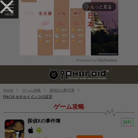
もっと見る
arrow_forward_ios
Powered by 
GliaStudios
Mute
Home
ゲーム攻略
探偵Xの事件簿
File.14 セキセイインコの証言
ゲーム攻略
探偵Xの事件簿
無料