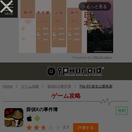
もっと見る
arrow_forward_ios
Powered by 
GliaStudios
Mute
Home
ゲーム攻略
探偵Xの事件簿
File.93 彼女は愛鳥家
ゲーム攻略
探偵Xの事件簿
無料
2.7
評価する