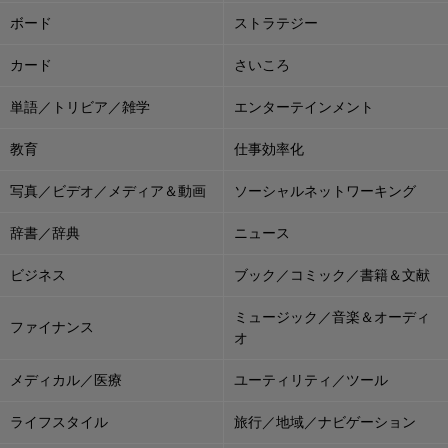
ボード
ストラテジー
カード
さいころ
単語／トリビア／雑学
エンターテインメント
教育
仕事効率化
写真／ビデオ／メディア＆動画
ソーシャルネットワーキング
辞書／辞典
ニュース
ビジネス
ブック／コミック／書籍＆文献
ミュージック／音楽＆オーディ
ファイナンス
オ
メディカル／医療
ユーティリティ／ツール
ライフスタイル
旅行／地域／ナビゲーション