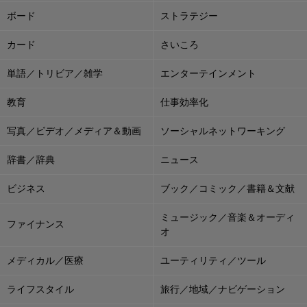
ボード
ストラテジー
カード
さいころ
単語／トリビア／雑学
エンターテインメント
教育
仕事効率化
写真／ビデオ／メディア＆動画
ソーシャルネットワーキング
辞書／辞典
ニュース
ビジネス
ブック／コミック／書籍＆文献
ミュージック／音楽＆オーディ
ファイナンス
オ
メディカル／医療
ユーティリティ／ツール
ライフスタイル
旅行／地域／ナビゲーション