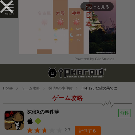
もっと見る
arrow_forward_ios
Powered by 
GliaStudios
Mute
Home
ゲーム攻略
探偵Xの事件簿
File.123 欲望の果てに
ゲーム攻略
探偵Xの事件簿
無料
2.7
評価する