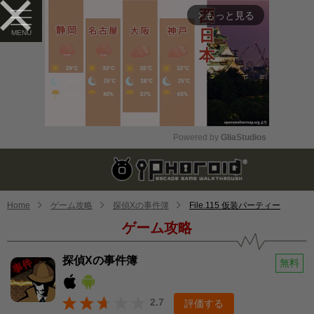
もっと見る
arrow_forward_ios
Powered by 
GliaStudios
Mute
Home
ゲーム攻略
探偵Xの事件簿
File.115 仮装パーティー
ゲーム攻略
探偵Xの事件簿
無料
2.7
評価する