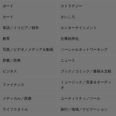
ボード
ストラテジー
カード
さいころ
単語／トリビア／雑学
エンターテインメント
教育
仕事効率化
写真／ビデオ／メディア＆動画
ソーシャルネットワーキング
辞書／辞典
ニュース
ビジネス
ブック／コミック／書籍＆文献
ミュージック／音楽＆オーディ
ファイナンス
オ
メディカル／医療
ユーティリティ／ツール
ライフスタイル
旅行／地域／ナビゲーション