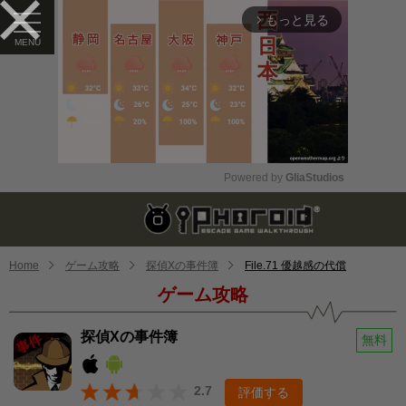
もっと見る
arrow_forward_ios
Powered by 
GliaStudios
Mute
Home
ゲーム攻略
探偵Xの事件簿
File.71 優越感の代償
ゲーム攻略
探偵Xの事件簿
無料
2.7
評価する