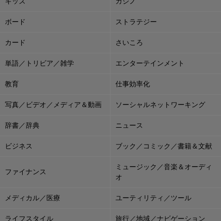
キッズ
カジノ
ボード
ストラテジー
カード
さいころ
単語／トリビア／雑学
エンターテインメント
教育
仕事効率化
写真／ビデオ／メディア＆動画
ソーシャルネットワーキング
辞書／辞典
ニュース
ビジネス
ブック／コミック／書籍＆文献
ミュージック／音楽＆オーディ
ファイナンス
オ
メディカル／医療
ユーティリティ／ツール
ライフスタイル
旅行／地域／ナビゲーション