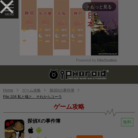
もっと見る
arrow_forward_ios
Powered by 
GliaStudios
Mute
Home
ゲーム攻略
探偵Xの事件簿
File.104 私と蟻と、それからコーラ
ゲーム攻略
探偵Xの事件簿
無料