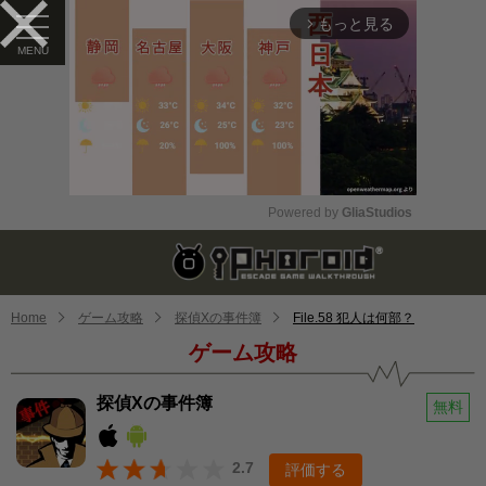
もっと見る
arrow_forward_ios
Powered by 
GliaStudios
Mute
Home
ゲーム攻略
探偵Xの事件簿
File.58 犯人は何部？
ゲーム攻略
探偵Xの事件簿
無料
2.7
評価する