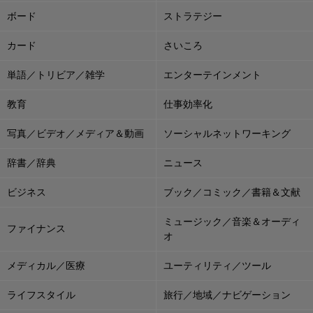
ボード
ストラテジー
カード
さいころ
単語／トリビア／雑学
エンターテインメント
教育
仕事効率化
写真／ビデオ／メディア＆動画
ソーシャルネットワーキング
辞書／辞典
ニュース
ビジネス
ブック／コミック／書籍＆文献
ミュージック／音楽＆オーディ
ファイナンス
オ
メディカル／医療
ユーティリティ／ツール
ライフスタイル
旅行／地域／ナビゲーション